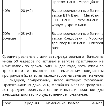
Правэкс-Банк , Укрсоцбанк
40%
20 (+2)
Вышеперечисленные банки, а
также БТА Банк , Мегабанк ,
ОТП Банк , УкрСиббанк ,
Форум , Эрсте Банк
50% и
23 (+3)
Вышеперечисленные банки, а
больше
также Кредобанк , Морской
транспортный банк , Unicredit
Bank
Средние реальные ставки автокредитования от банков из
числа 50 лидеров по активам в августе практически не
изменились по срокам один и два года, чуть упали по
трехлетним и выросли по семилетним кредитным
программам (кстати, автокредиторов на семь лет из числа
50 лидеров, по-прежнему, всего четверо: Укргазбанк,
Правэкс-Банк, Индэкс-Банк, Мегабанк). А вот по сроку пять
лет средние реальные ставки испытали приятное для
заемщика достаточно существенное понижение:
Срок
Средняя
Изменение
Кол-во банков,