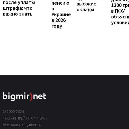
после уплаты
пенсию
высокие
1300 гр
штрафа: что
в
оклады
в ПФУ
важно знать
Украине
объясн
в 2026
услови
году
© 2000-2024,
ТОВ «КЕПРЕЙТ ПАРТНЕРС».
Все права защищены.