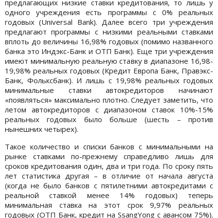
предлагающих низкие ставки кредитования, то лишь у
одного учреждения есть программы с 0% реальных
годовых (Universal Bank). Далее всего три учреждения
предлагают программы с низкими реальными ставками
вплоть до величины 16,98% годовых (помимо названного
банка это Индэкс-Банк и ОТП Банк). Еще три учреждения
имеют минимальную реальную ставку в диапазоне 16,98-
19,98% реальных годовых (Кредит Европа Банк, Правэкс-
Банк, Фольксбанк). И лишь с 19,98% реальных годовых
минимальные ставки автокредиторов начинают
«появляться» максимально плотно. Следует заметить, что
летом автокредиторов с диапазоном ставок 10%-15%
реальных годовых было больше (шесть – против
нынешних четырех).
Такое количество и списки банков с минимальными на
рынке ставками по-прежнему справедливо лишь для
сроков кредитования один, два и три года. По сроку пять
лет статистика другая – в отличие от начала августа
(когда не было банков с пятилетними автокредитами с
реальной ставкой менее 14% годовых) теперь
минимальная ставка на этот срок 9,97% реальных
годовых (ОТП Банк, кредит на SsangYong с авансом 75%).