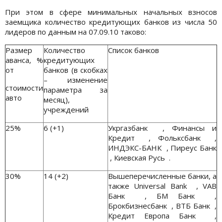
При этом в сфере минимальных начальных взносов
заемщика количество кредитующих банков из числа 50
лидеров по данным на 07.09.10 таково:
Размер
Количество
Список банков
аванса, %
кредитующих
от
банков (в скобках
– изменение
стоимости
параметра за
авто
месяц),
учреждений
25%
6 (+1)
Укргазбанк , Финансы и
Кредит , Фольксбанк ,
ИНДЭКС-БАНК , Пиреус Банк
, Киевская Русь .
30%
14 (+2)
Вышеперечисленные банки, а
также Universal Bank , VAB
Банк , БМ Банк ,
Брокбизнесбанк , ВТБ Банк ,
Кредит Европа Банк ,