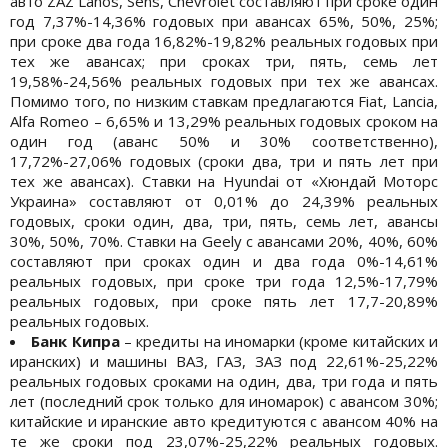
авто ZAZ Lanos, Sens, Chеvrоlet составляют при сроке один
год 7,37%-14,36% годовых при авансах 65%, 50%, 25%;
при сроке два года 16,82%-19,82% реальных годовых при
тех же авансах; при сроках три, пять, семь лет
19,58%-24,56% реальных годовых при тех же авансах.
Помимо того, по низким ставкам предлагаются Fiat, Lancia,
Alfa Romeo – 6,65% и 13,29% реальных годовых сроком на
один год (аванс 50% и 30% соответственно),
17,72%-27,06% годовых (сроки два, три и пять лет при
тех же авансах). Ставки на Hyundai от «Хюндай Моторс
Украина» составляют от 0,01% до 24,39% реальных
годовых, сроки один, два, три, пять, семь лет, авансы
30%, 50%, 70%. Ставки на Geely с авансами 20%, 40%, 60%
составляют при сроках один и два года 0%-14,61%
реальных годовых, при сроке три года 12,5%-17,79%
реальных годовых, при сроке пять лет 17,7-20,89%
реальных годовых.
Банк Кипра
– кредиты на иномарки (кроме китайских и
иранских) и машины ВАЗ, ГАЗ, ЗАЗ под 22,61%-25,22%
реальных годовых сроками на один, два, три года и пять
лет (последний срок только для иномарок) с авансом 30%;
китайские и иранские авто кредитуются с авансом 40% на
те же сроки под 23,07%-25,22% реальных годовых.