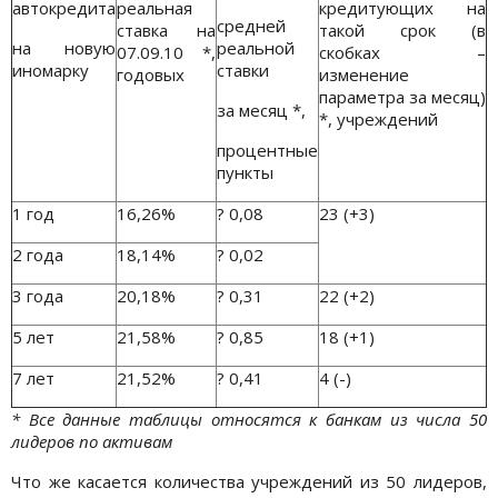
автокредита
реальная
кредитующих на
средней
ставка на
такой срок (в
на новую
реальной
07.09.10 *,
скобках –
иномарку
ставки
годовых
изменение
параметра за месяц)
за месяц *,
*, учреждений
процентные
пункты
1 год
16,26%
? 0,08
23 (+3)
2 года
18,14%
? 0,02
3 года
20,18%
? 0,31
22 (+2)
5 лет
21,58%
? 0,85
18 (+1)
7 лет
21,52%
? 0,41
4 (-)
* Все данные таблицы относятся к банкам из числа 50
лидеров по активам
Что же касается количества учреждений из 50 лидеров,