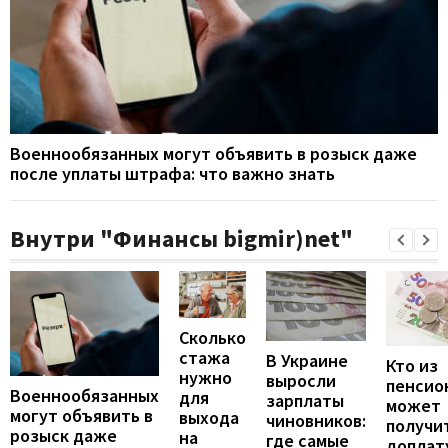
Военнообязанных могут объявить в розыск даже
после уплаты штрафа: что важно знать
Внутри "Финансы bigmir)net"
Сколько
стажа
В Украине
Кто из
нужно
выросли
пенсио
Военнообязанных
для
зарплаты
может
могут объявить в
выхода
чиновников:
получи
розыск даже
на
где самые
доплат