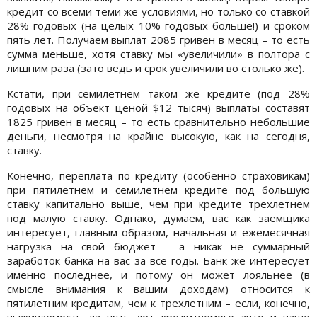
кредит со всеми теми же условиями, но только со ставкой
28% годовых (на целых 10% годовых больше!) и сроком
пять лет. Получаем выплат 2085 гривен в месяц – то есть
сумма меньше, хотя ставку мы «увеличили» в полтора с
лишним раза (зато ведь и срок увеличили во столько же).
Кстати, при семилетнем таком же кредите (под 28%
годовых на объект ценой $12 тысяч) выплаты составят
1825 гривен в месяц – то есть сравнительно небольшие
деньги, несмотря на крайне высокую, как на сегодня,
ставку.
Конечно, переплата по кредиту (особенно страховикам)
при пятилетнем и семилетнем кредите под большую
ставку капитально выше, чем при кредите трехлетнем
под малую ставку. Однако, думаем, вас как заемщика
интересует, главным образом, начальная и ежемесячная
нагрузка на свой бюджет – а никак не суммарный
заработок банка на вас за все годы. Банк же интересует
именно последнее, и потому он может лояльнее (в
смысле внимания к вашим доходам) относится к
пятилетним кредитам, чем к трехлетним – если, конечно,
выживаемость за пять лет кредитуемого авто и ваше