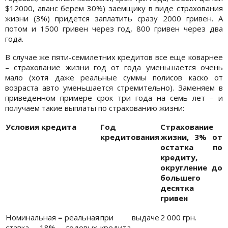
$12000, аванс берем 30%) заемщику в виде страхования
жизни (3%) придется заплатить сразу 2000 гривен. А
потом и 1500 гривен через год, 800 гривен через два
года.
В случае же пяти-семилетних кредитов все еще коварнее
– страхование жизни год от года уменьшается очень
мало (хотя даже реальные суммы полисов каско от
возраста авто уменьшается стремительно). Заменяем в
приведенном примере срок три года на семь лет – и
получаем такие выплаты по страхованию жизни:
Условия кредита
Год
Страхование
кредитования
жизни, 3% от
остатка по
кредиту,
округление до
большего
десятка
гривен
Номинальная = реальная
при выдаче
2 000 грн.
ставка 18% годовых,
кредита