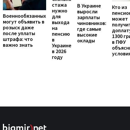
стажа
В Украине
Кто из
нужно
выросли
пенсио
Военнообязанных
для
зарплаты
может
могут объявить в
выхода
чиновников:
получи
розыск даже
на
где самые
доплат
после уплаты
пенсию
высокие
1300 гр
штрафа: что
в
оклады
в ПФУ
важно знать
Украине
объясн
в 2026
услови
году