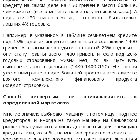
кредиту на самом деле на 150 гривен в месяц больше,
чем кажется (и это мы еще вовсе не учитываем каско). А
ведь эти 150 гривен в месяц – это может быть целых
лишних 4% годовых.
Например, в указанном в таблице семилетнем кредите
под 18% годовых аннуитетные выплаты составляли 1400
гривен. А в таком же кредите со ставкой 20% годовых –
они станут равны всего 1480 гривен. И если под 20%
годовых страхования жизни нет, то вы чуть-чуть
выиграете даже в деньгах (1480-1400<150). Не говоря
уже о выигрыше в виде большей простоты всего вместе
взятого комплексного финансового продукта
(кредит+страховки).
Способ четвертый: не привязывайтесь к
определенной марке авто
Многие вначале выбирают машину, а потом ищут под нее
кредиторов. И иногда на такую машину на банковском
рынке обнаруживаются лишь дороговатые для заемщика
кредиты. Или, хотя бы, по мнению кредитного комитета –
чрезмерные для его доходов. Тут совет прост: двигаться