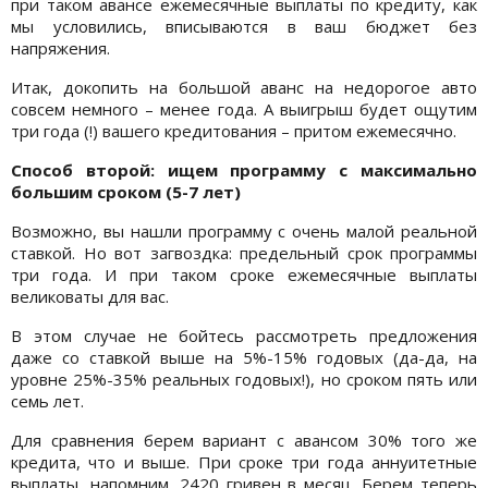
при таком авансе ежемесячные выплаты по кредиту, как
мы условились, вписываются в ваш бюджет без
напряжения.
Итак, докопить на большой аванс на недорогое авто
совсем немного – менее года. А выигрыш будет ощутим
три года (!) вашего кредитования – притом ежемесячно.
Способ второй: ищем программу с максимально
большим сроком (5-7 лет)
Возможно, вы нашли программу с очень малой реальной
ставкой. Но вот загвоздка: предельный срок программы
три года. И при таком сроке ежемесячные выплаты
великоваты для вас.
В этом случае не бойтесь рассмотреть предложения
даже со ставкой выше на 5%-15% годовых (да-да, на
уровне 25%-35% реальных годовых!), но сроком пять или
семь лет.
Для сравнения берем вариант с авансом 30% того же
кредита, что и выше. При сроке три года аннуитетные
выплаты, напомним, 2420 гривен в месяц. Берем теперь