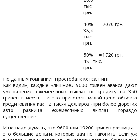
тыс.
грн.
40% =
2070 грн.
38,4
тыс.
грн.
50% =
1720 грн.
48 тыс.
грн.
По данным компании "Простобанк Консалтинг"
Как видим, каждые «лишние» 9600 гривен аванса дают
уменьшение ежемесячных выплат по кредиту на 350
гривен в месяц – и это при столь малой цене объекта
кредитования как 12 тысяч долларов (при более дорогих
авто разница ежемесячных выплат гораздо
существеннее).
И не надо думать, что 9600 или 19200 гривен разницы –
это большие деньги, которые вам не накопить. Если уж
вы готовы кредитоваться – вы готовы платить банку в год