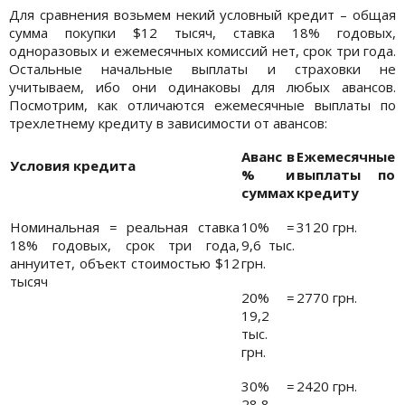
Для сравнения возьмем некий условный кредит – общая
сумма покупки $12 тысяч, ставка 18% годовых,
одноразовых и ежемесячных комиссий нет, срок три года.
Остальные начальные выплаты и страховки не
учитываем, ибо они одинаковы для любых авансов.
Посмотрим, как отличаются ежемесячные выплаты по
трехлетнему кредиту в зависимости от авансов:
Аванс в
Ежемесячные
Условия кредита
% и
выплаты по
суммах
кредиту
Номинальная = реальная ставка
10% =
3120 грн.
18% годовых, срок три года,
9,6 тыс.
аннуитет, объект стоимостью $12
грн.
тысяч
20% =
2770 грн.
19,2
тыс.
грн.
30% =
2420 грн.
28,8