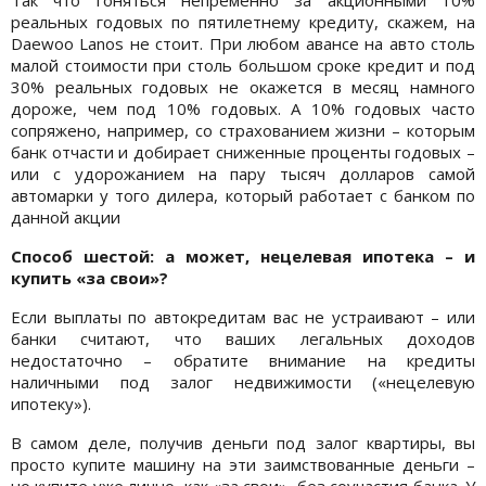
реальных годовых по пятилетнему кредиту, скажем, на
Daewoo Lanos не стоит. При любом авансе на авто столь
малой стоимости при столь большом сроке кредит и под
30% реальных годовых не окажется в месяц намного
дороже, чем под 10% годовых. А 10% годовых часто
сопряжено, например, со страхованием жизни – которым
банк отчасти и добирает сниженные проценты годовых –
или с удорожанием на пару тысяч долларов самой
автомарки у того дилера, который работает с банком по
данной акции
Способ шестой: а может, нецелевая ипотека – и
купить «за свои»?
Если выплаты по автокредитам вас не устраивают – или
банки считают, что ваших легальных доходов
недостаточно – обратите внимание на кредиты
наличными под залог недвижимости («нецелевую
ипотеку»).
В самом деле, получив деньги под залог квартиры, вы
просто купите машину на эти заимствованные деньги –
но купите уже лично, как «за свои», без соучастия банка. У