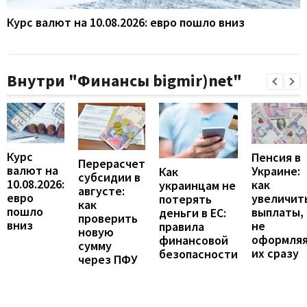
Курс валют на 10.08.2026: евро пошло вниз
Внутри "Финансы bigmir)net"
Курс
Пенсия в
Перерасчет
валют на
Украине:
Как
субсидии в
10.08.2026:
как
украинцам не
августе:
евро
увеличит
потерять
как
пошло
выплаты,
деньги в ЕС:
проверить
вниз
не
правила
новую
оформля
финансовой
сумму
их сразу
безопасности
через ПФУ