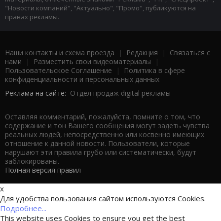
"Новости компаний", "Актуально", "Промо", публикуются на
правах рекламы.
Наши контакты и схема проезда
|
Редакция
|
Связаться с
нами
|
Разместить свои видеоматериалы
|
Пользовательское Соглашение
|
Политика в сфере
конфиденциальности и персональных данных
Реклама на сайте:
Отдел продаж digital рекламы
Оставляя комментарий, пожалуйста, помните о том, что
содержание и тон Вашего сообщения могут задеть чувства
реальных людей, непосредственно или косвенно имеющих
отношение к данной новости. Пользователи, которые
нарушают эти правила грубо или систематически, будут
заблокированы.
Полная версия правил
x
Для удобства пользования сайтом используются Cookies.
Подробнее...
This website uses Cookies to ensure you get the best