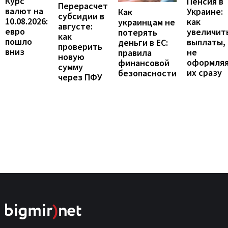
Курс
Пенсия в
Перерасчет
валют на
Украине:
Как
субсидии в
10.08.2026:
как
украинцам не
августе:
евро
увеличит
потерять
как
пошло
выплаты,
деньги в ЕС:
проверить
вниз
не
правила
новую
оформля
финансовой
сумму
их сразу
безопасности
через ПФУ