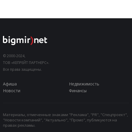
© 2000-2024,
ТОВ «КЕПРЕЙТ ПАРТНЕРС».
Все права защищены.
Афиша
Недвижимость
Новости
Финансы
Материалы, отмеченные знаками "Реклама", "PR", "Спецпроект",
"Новости компаний", "Актуально", "Промо", публикуются на
правах рекламы.