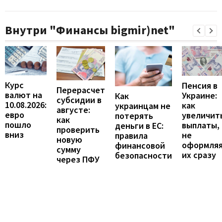
Внутри "Финансы bigmir)net"
Курс
Пенсия в
Перерасчет
валют на
Украине:
Как
субсидии в
10.08.2026:
как
украинцам не
августе:
евро
увеличит
потерять
как
пошло
выплаты,
деньги в ЕС:
проверить
вниз
не
правила
новую
оформля
финансовой
сумму
их сразу
безопасности
через ПФУ