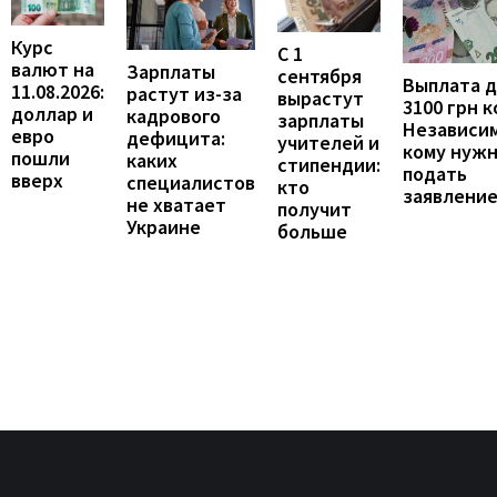
Курс
С 1
валют на
Зарплаты
сентября
Выплата 
11.08.2026:
растут из-за
вырастут
3100 грн 
доллар и
кадрового
зарплаты
Независим
евро
дефицита:
учителей и
кому нуж
пошли
каких
стипендии:
подать
вверх
специалистов
кто
заявлени
не хватает
получит
Украине
больше