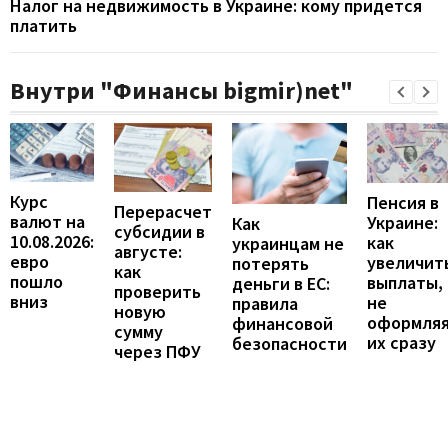
Налог на недвижимость в Украине: кому придется
платить
Внутри "Финансы bigmir)net"
Курс
Пенсия в
Перерасчет
валют на
Украине:
Как
субсидии в
10.08.2026:
как
украинцам не
августе:
евро
увеличит
потерять
как
пошло
выплаты,
деньги в ЕС:
проверить
вниз
не
правила
новую
оформля
финансовой
сумму
их сразу
безопасности
через ПФУ