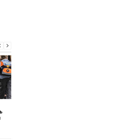
Новый учебный год в
В Украине только
ь
Украине: сколько
половина половины
й
заведений имеют
школ имеет укрытие
укрытие