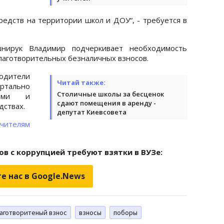
редств на территории школ и ДОУ“, - требуется в
нирук Владимир подчеркивает необходимость
лаготворительных безналичных взносов.
одители
Читай также:
ртально
Столичные школы за бесценок
лями и
сдают помещения в аренду -
дствах.
депутат Киевсовета
учителям
в с коррупцией требуют взятки в ВУЗе:
е нас в Google.News
аготворитеный взнос
взносы
поборы