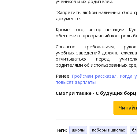
учеников и их родителей.
“Запретить любой наличный сбор с
документе.
Кроме того, автор петиции Куш
обеспечить прозрачный контроль б
Согласно требованиям, руков
учебных заведений должны ежеква
отчитываться перед учите
родителями об использованных сре
Ранее
Гройсман рассказал, когда 
повысят зарплаты
.
Смотри также - С будущих борцо
Читайт
Теги:
школы
поборы в школах
бл