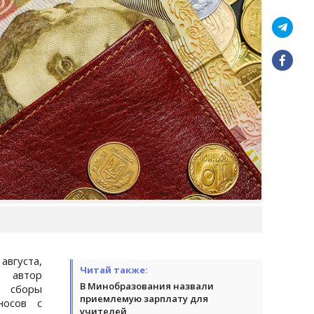
вгуста,
Читай также:
, автор
В Минобразования назвали
 сборы
приемлемую зарплату для
носов с
учителей