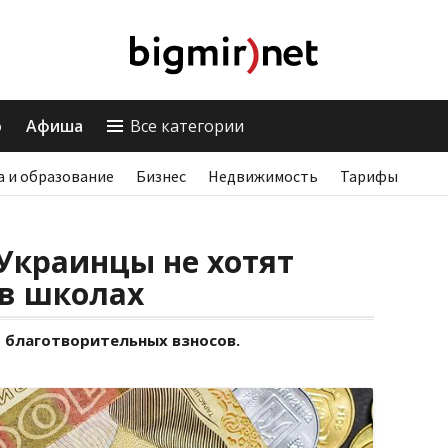
о
Афиша
Все категории
а и образование
Бизнес
Недвижимость
Тарифы
Украинцы не хотят
 в школах
 благотворительных взносов.