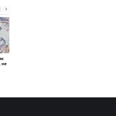
ак
Проезд по 30 грн в
Выплата 3100 грн ко
 не
Киеве: почему
Дню Независимости
работники с низкими
кому нужно подать
зарплатами уходят с
заявление в ПФУ
работы