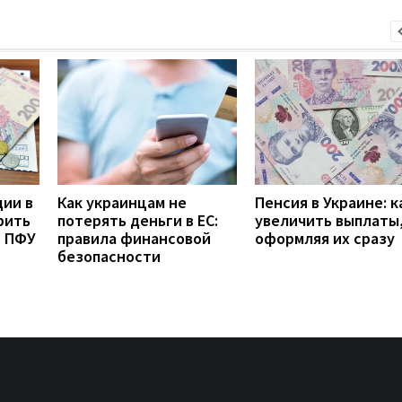
дии в
Как украинцам не
Пенсия в Украине: к
рить
потерять деньги в ЕС:
увеличить выплаты,
з ПФУ
правила финансовой
оформляя их сразу
безопасности