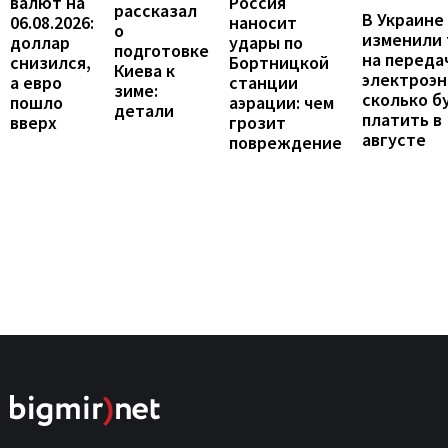
валют на
Россия
рассказал
В Украине
06.08.2026:
наносит
о
изменили
доллар
удары по
подготовке
на переда
снизился,
Бортницкой
Киева к
электроэн
а евро
станции
зиме:
сколько б
пошло
аэрации: чем
детали
платить в
вверх
грозит
августе
повреждение