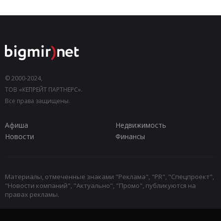
© 2000-2024,
ТОВ «КЕПРЕЙТ ПАРТНЕРС».
Все права защищены.
Афиша
Недвижимость
Новости
Финансы
Материалы, отмеченные знаками "Реклама", "PR", "Спецпроект",
"Новости компаний", "Актуально", "Промо", публикуются на
правах рекламы.