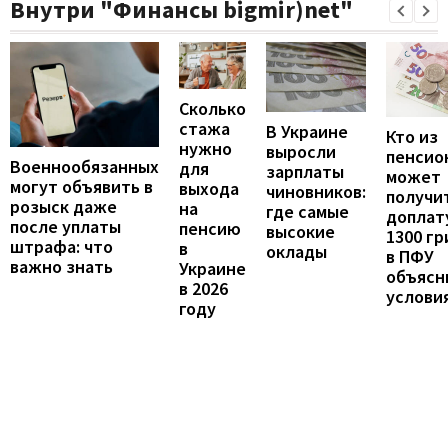
Внутри "Финансы bigmir)net"
Сколько
стажа
В Украине
Кто из
нужно
выросли
пенсио
Военнообязанных
для
зарплаты
может
могут объявить в
выхода
чиновников:
получи
розыск даже
на
где самые
доплат
после уплаты
пенсию
высокие
1300 гр
штрафа: что
в
оклады
в ПФУ
важно знать
Украине
объясн
в 2026
услови
году