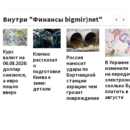
Внутри "Финансы bigmir)net"
Курс
Кличко
валют на
Россия
рассказал
В Украине
06.08.2026:
наносит
о
изменили
доллар
удары по
подготовке
на переда
снизился,
Бортницкой
Киева к
электроэн
а евро
станции
зиме:
сколько б
пошло
аэрации: чем
детали
платить в
вверх
грозит
августе
повреждение