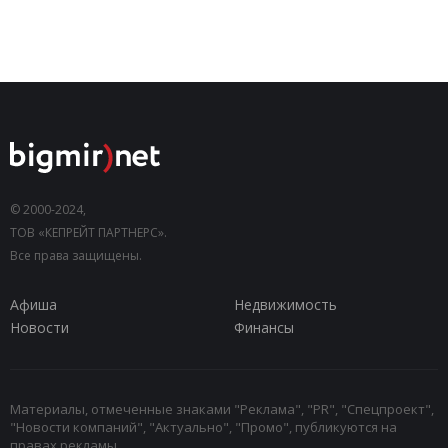
© 2000-2024,
ТОВ «КЕПРЕЙТ ПАРТНЕРС».
Все права защищены.
Афиша
Недвижимость
Новости
Финансы
Материалы, отмеченные знаками "Реклама", "PR", "Спецпроект",
"Новости компаний", "Актуально", "Промо", публикуются на
правах рекламы.