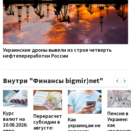
Украинские дроны вывели из строя четверть
нефтепереработки России
Внутри "Финансы bigmir)net"
Курс
Пенсия в
Перерасчет
валют на
Украине:
Как
субсидии в
10.08.2026:
как
украинцам не
августе:
евро
увеличит