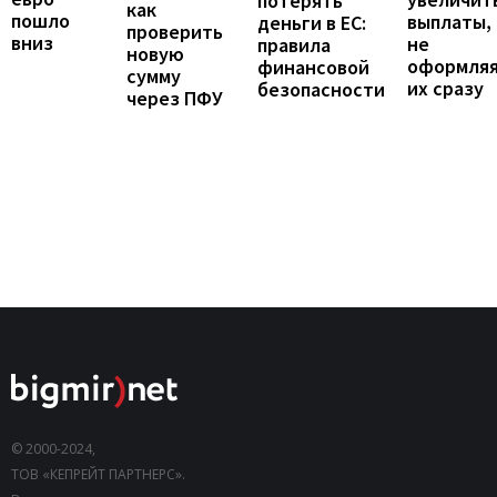
потерять
как
пошло
выплаты,
деньги в ЕС:
проверить
вниз
не
правила
новую
оформля
финансовой
сумму
их сразу
безопасности
через ПФУ
© 2000-2024,
ТОВ «КЕПРЕЙТ ПАРТНЕРС».