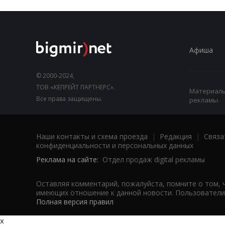
Афиша
© 2000-2024,
ТОВ «КЕПРЕЙТ ПАРТНЕРС».
Материалы,
Все права защищены.
рекламы.
Наши контакты и схема проезда
|
Редакция
|
Связа
конфиденциальности и персональных данных
Реклама на сайте:
Отдел продаж digital рекламы
Оставляя комментарий, пожалуйста, помните о том, 
имеющих отношение к данной новости. Пользователи,
Полная версия правил
x