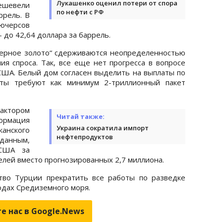
Лукашенко оценил потери от спора
ешевели
по нефти с РФ
ррель. В
ьючерсов
- до 42,64 доллара за баррель.
черное золото“ сдерживаются неопределенностью
ия спроса. Так, все еще нет прогресса в вопросе
США. Белый дом согласен выделить на выплаты по
аты требуют как минимум 2-триллионный пакет
актором
Читай также:
формация
Украина сократила импорт
анского
нефтепродуктов
анным,
 США за
елей вместо прогнозированных 2,7 миллиона.
ство Турции прекратить все работы по разведке
водах Средиземного моря.
е нас в Google.News