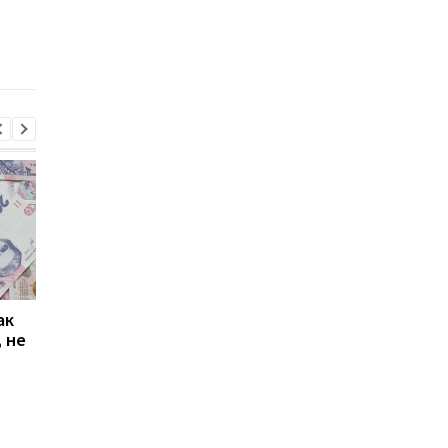
как конфликт на
российской нефти
Ближнем Востоке
после окончания
повлиял на доходы
отсрочки
России
ак
Проезд по 30 грн в
Выплата 3100 грн ко
 не
Киеве: почему
Дню Независимости
работники с низкими
кому нужно подать
зарплатами уходят с
заявление в ПФУ
работы