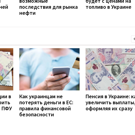
й
возможные
будет с ценами на
ней
последствия для рынка
топливо в Украине
нефти
дии в
Как украинцам не
Пенсия в Украине: к
рить
потерять деньги в ЕС:
увеличить выплаты,
з ПФУ
правила финансовой
оформляя их сразу
безопасности