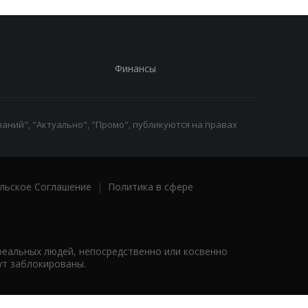
Финансы
аний", "Актуально", "Промо", публикуются на правах
льское Соглашение
|
Политика в сфере
реальных людей, непосредственно или косвенно
ут заблокированы.