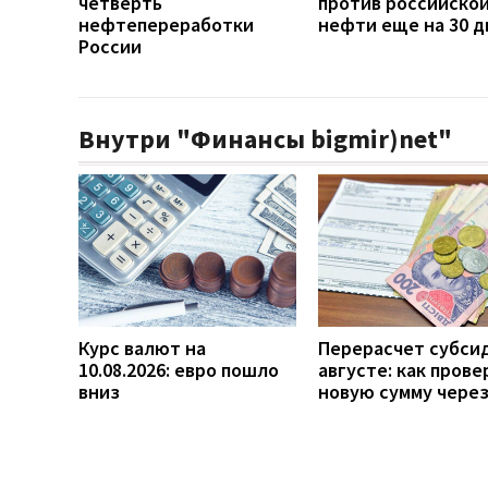
четверть
против российско
нефтепереработки
нефти еще на 30 д
России
Внутри "Финансы bigmir)net"
Курс валют на
Перерасчет субси
10.08.2026: евро пошло
августе: как прове
вниз
новую сумму чере