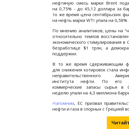
нефтяную смесь марки Brent под
на 0,75% - до 45,12 доллара за ба
то же время цена сентябрьских ф
на нефть марки WTI упала на 0,58% 
По мнению аналитиков, цены на “
относительно темпов восстановлен
экономического стимулирования в 
безработице $1 трлн, а демокр
поддержки.
В то же время сдерживающим ф
для снижения котировок стала ин
неправительственного Америк
института нефти. По его д
коммерческие запасы сырья в
неделю упали на 4,3 миллиона барр
Напомним
, ЕС призвал правитель
нефти и газа в спорных с Грецией 
Читайт