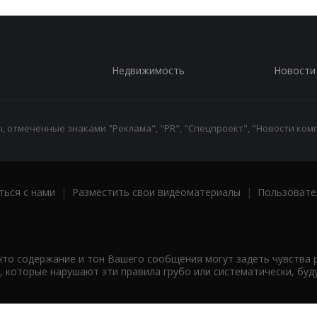
Недвижимость
Новости
 отмеченные знаками "Реклама", "PR", "Спецпроект", "Новости комп
ться с нами
|
Разместить свои видеоматериалы
|
Пользовате
что содержание и тон Вашего сообщения могут задеть чувства 
 которые нарушают эти правила грубо или систематически, буд