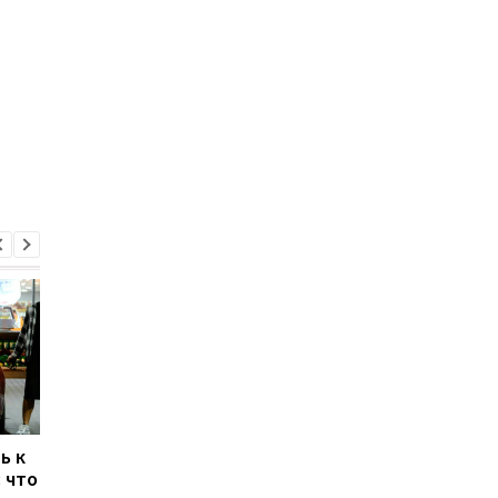
ь к
Нефть Urals дорожает
США возобновили
 что
до рекордных уровней:
санкции против