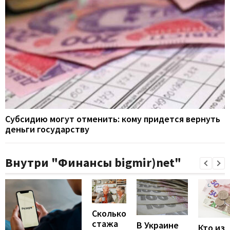
Субсидию могут отменить: кому придется вернуть
деньги государству
Внутри "Финансы bigmir)net"
Сколько
стажа
В Украине
Кто из