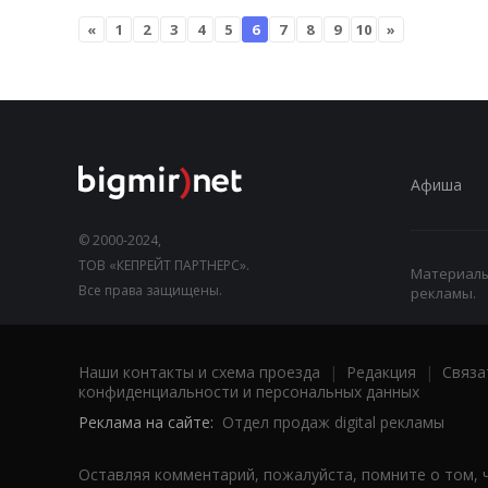
«
1
2
3
4
5
6
7
8
9
10
»
Афиша
© 2000-2024,
ТОВ «КЕПРЕЙТ ПАРТНЕРС».
Материалы,
Все права защищены.
рекламы.
Наши контакты и схема проезда
|
Редакция
|
Связа
конфиденциальности и персональных данных
Реклама на сайте:
Отдел продаж digital рекламы
Оставляя комментарий, пожалуйста, помните о том, 