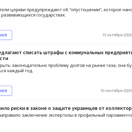
ели церкви предупреждают об “опустошении“, которое нан
 развивающихся государствах.
нее
15 октября 2020,
едлагают списать штрафы с коммунальных предприят
сти
крыть законодательно проблему долгов на рынке газа, она б
ся каждый год.
нее
10 сентября 2020,
ило риски в законе о защите украинцев от коллектор
направило заключение экспертизы в профильный парламентс