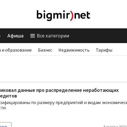
о
Афиша
Все категории
 и образование
Бизнес
Недвижимость
Тарифы
ликовал данные про распределение неработающих
редитов
сифицированы по размеру предприятий и видам экономичес
ти.
нее
5 марта 2021,