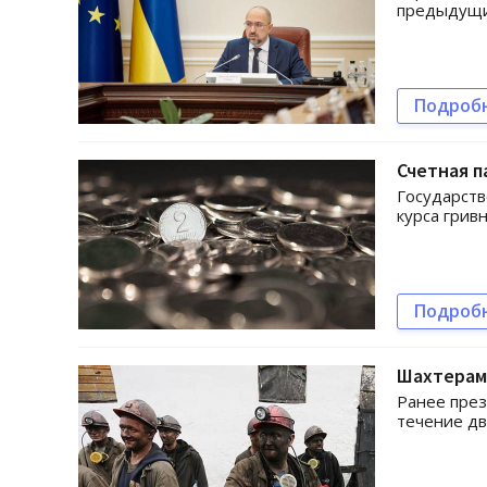
предыдущих
Подроб
Счетная п
Государств
курса грив
Подроб
Шахтерам
Ранее през
течение дв