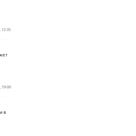
 12:35
джет
 19:00
и в