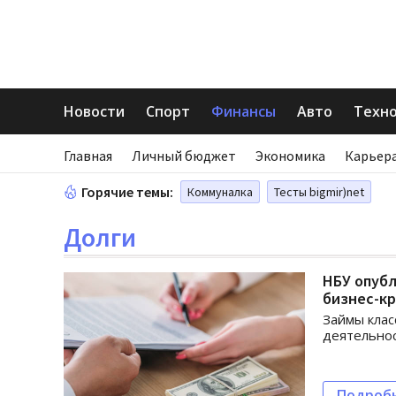
Новости
Спорт
Финансы
Авто
Техн
Главная
Личный бюджет
Экономика
Карьера
Горячие темы:
Коммуналка
Тесты bigmir)net
Долги
НБУ опуб
бизнес-к
Займы клас
деятельнос
Подроб