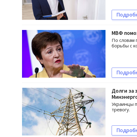
Подроб
МВФ помо
По словам 
борьбы с к
Подроб
Долги за 
Минэнерг
Украинцы п
тревогу.
Подроб