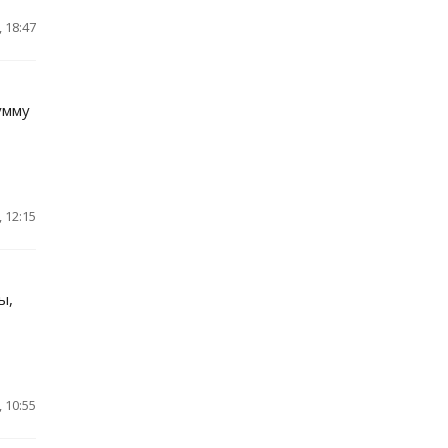
 18:47
умму
 12:15
ы,
 10:55