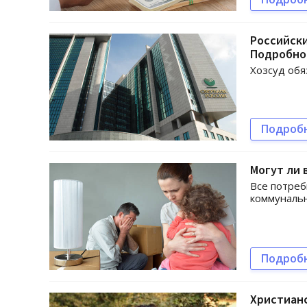
Российски
Подробно
Хозсуд обя
Подроб
Могут ли 
Все потреб
коммунальн
Подроб
Христиан