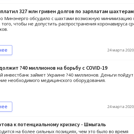
платил 327 млн гривен долгов по зарплатам шахтерам
во Минэнерго обсудило с шахтами возможную минимизацию 
 того, чтобы не допустить распространения коронавируса с
ков.
нее
24 марта 2020,
должит ?40 миллионов на борьбу с COVID-19
й инвестбанк займет Украине ?40 миллионов. Деньги пойдут
ние необходимого медицинского оборудования.
нее
24 марта 2020,
отова к потенциальному кризису - Шмыгаль
одится на более сильных позициях, чем это было во время