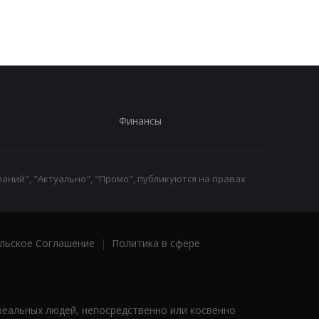
Финансы
аний", "Актуально", "Промо", публикуются на правах
льское Соглашение
|
Политика в сфере
реальных людей, непосредственно или косвенно