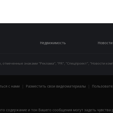
Недвижимость
Новости
 отмеченные знаками "Реклама", "PR", "Спецпроект", "Новости комп
ться с нами
|
Разместить свои видеоматериалы
|
Пользовате
что содержание и тон Вашего сообщения могут задеть чувства 