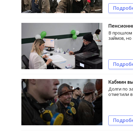
Подроб
Пенсионн
В прошлом 
займов, но
Подроб
Кабмин вы
Долги по з
отметили в
Подроб