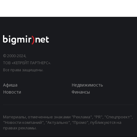
© 2000-2024,
ТОВ «КЕПРЕЙТ ПАРТНЕРС».
Все права защищены.
Афиша
Недвижимость
Новости
Финансы
Материалы, отмеченные знаками "Реклама", "PR", "Спецпроект",
"Новости компаний", "Актуально", "Промо", публикуются на
правах рекламы.