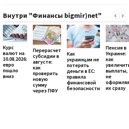
Внутри "Финансы bigmir)net"
Курс
Пенсия в
Перерасчет
валют на
Украине:
Как
субсидии в
10.08.2026:
как
украинцам не
августе:
евро
увеличит
потерять
как
пошло
выплаты,
деньги в ЕС:
проверить
вниз
не
правила
новую
оформля
финансовой
сумму
их сразу
безопасности
через ПФУ