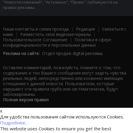
"Новости компаний", "Актуально", "Промо", публикуются на
правах рекламы.
Наши контакты и схема проезда
|
Редакция
|
Связаться с
нами
|
Разместить свои видеоматериалы
|
Пользовательское Соглашение
|
Политика в сфере
конфиденциальности и персональных данных
Реклама на сайте:
Отдел продаж digital рекламы
Оставляя комментарий, пожалуйста, помните о том, что
содержание и тон Вашего сообщения могут задеть чувства
реальных людей, непосредственно или косвенно имеющих
отношение к данной новости. Пользователи, которые
нарушают эти правила грубо или систематически, будут
заблокированы.
Полная версия правил
x
Для удобства пользования сайтом используются Cookies.
Подробнее...
This website uses Cookies to ensure you get the best