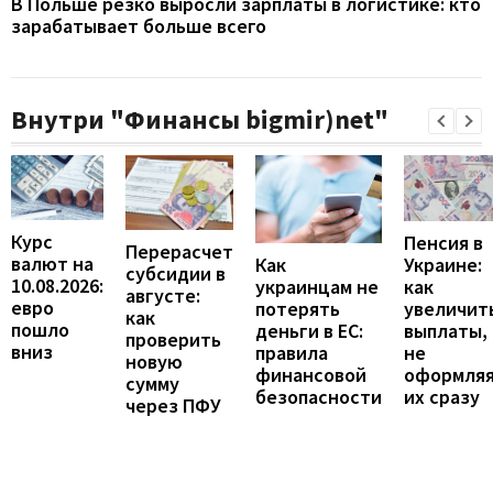
В Польше резко выросли зарплаты в логистике: кто
зарабатывает больше всего
Внутри "Финансы bigmir)net"
Курс
Пенсия в
Перерасчет
валют на
Украине:
Как
субсидии в
10.08.2026:
как
украинцам не
августе:
евро
увеличит
потерять
как
пошло
выплаты,
деньги в ЕС:
проверить
вниз
не
правила
новую
оформля
финансовой
сумму
их сразу
безопасности
через ПФУ