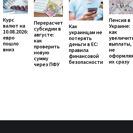
Курс
Пенсия в
Перерасчет
валют на
Украине:
Как
субсидии в
10.08.2026:
как
украинцам не
августе:
евро
увеличит
потерять
как
пошло
выплаты,
деньги в ЕС:
проверить
вниз
не
правила
новую
оформля
финансовой
сумму
их сразу
безопасности
через ПФУ