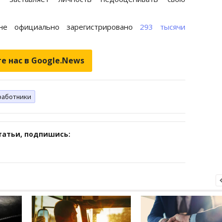
не официально зарегистрировано
293 тысячи
е нас в Google.News
работники
татьи, подпишись: