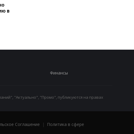
но
В Украине выросли
Кто из пенсионеров
ию в
зарплаты чиновников:
может получить
где самые высокие
доплату 1300 гривен:
оклады
ПФУ объяснили усло
Финансы
аний", "Актуально", "Промо", публикуются на правах
льское Соглашение
|
Политика в сфере