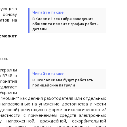
ющего
Читайте также:
основу
В Киеве с 1 сентября заведения
атов на
общепита изменят график работы:
детали
 сможет
сов.
 Украины
Читайте также:
№5748 о
В школах Киева будут работать
понятия
полицейские патрули
длагает
 Украины
"мобинг" как деяния работодателя или отдельных
 направленных на унижение достоинства и чести
(деловой) репутации в форме психологического и/
 частности с применением средств электронных
у напряженной, враждебной, оскорбительной
 заставляет личность недооценивать свою