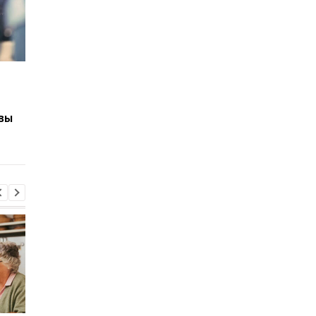
15 млн грн семье
Как изменить военн
погибшего военного:
учёт в ТЦК после
кто имеет право на
переезда: сроки и
вы
выплату
правила