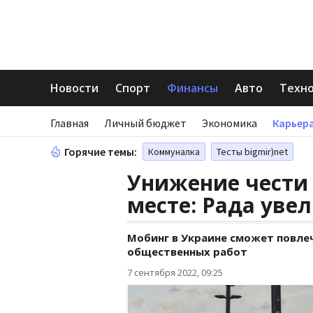
Новости
Спорт
Финансы
Авто
Техн
Главная
Личный бюджет
Экономика
Карьера
Горячие темы:
Коммуналка
Тесты bigmir)net
Унижение чести
месте: Рада ув
Мобинг в Украине сможет повле
общественных работ
7 сентября 2022, 09:25