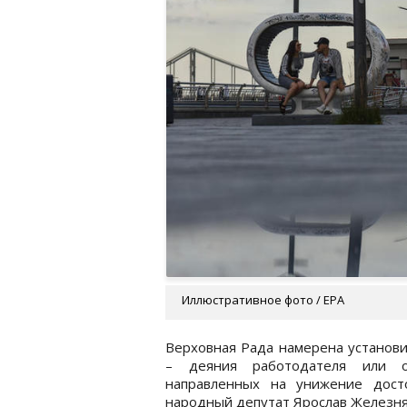
Иллюстративное фото / EPA
Верховная Рада намерена установи
– деяния работодателя или от
направленных на унижение дост
народный депутат Ярослав Железня