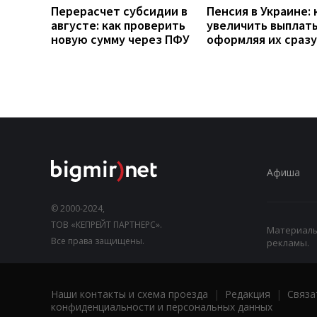
Перерасчет субсидии в
Пенсия в Украине: 
августе: как проверить
увеличить выплаты
новую сумму через ПФУ
оформляя их сразу
Афиша
© 2000-2024,
ТОВ «КЕПРЕЙТ ПАРТНЕРС».
Материалы,
Все права защищены.
рекламы.
Наши контакты и схема проезда
|
Редакция
|
Связа
конфиденциальности и персональных данных