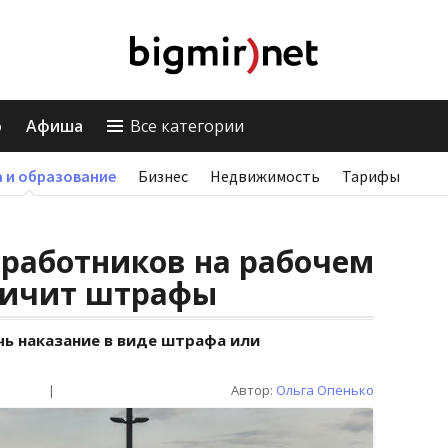
о
Афиша
Все категории
 и образование
Бизнес
Недвижимость
Тарифы
 работников на рабочем
еличит штрафы
чь наказание в виде штрафа или
|
Автор:
Ольга Опенько