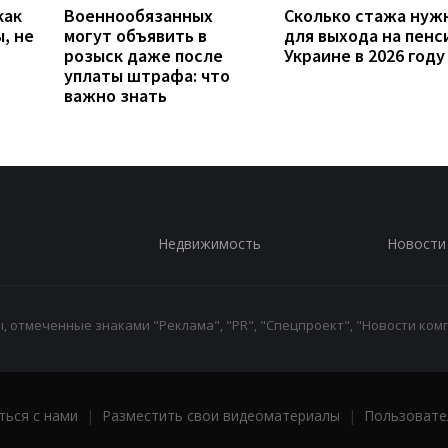
как
Военнообязанных
Сколько стажа нуж
, не
могут объявить в
для выхода на пенс
розыск даже после
Украине в 2026 году
уплаты штрафа: что
важно знать
Недвижимость
Новости
 отмеченные знаками "Реклама", "PR", "Спецпроект", "Новости комп
ться с нами
|
Разместить свои видеоматериалы
|
Пользовате