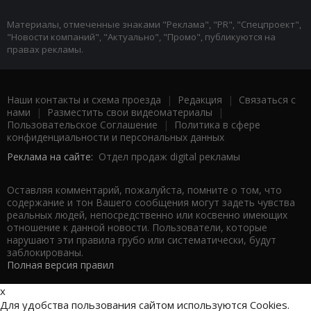
Материалы, отмеченные знаками "Реклама", "PR", "Спецпроект",
"Новости компаний", "Актуально", "Промо", публикуются на
правах рекламы.
Наши контакты и схема проезда
|
Редакция
|
Связаться с
нами
|
Разместить свои видеоматериалы
|
Пользовательское Соглашение
|
Политика в сфере
конфиденциальности и персональных данных
Реклама на сайте:
Отдел продаж digital рекламы
Оставляя комментарий, пожалуйста, помните о том, что
содержание и тон Вашего сообщения могут задеть чувства
реальных людей, непосредственно или косвенно имеющих
отношение к данной новости. Пользователи, которые
нарушают эти правила грубо или систематически, будут
заблокированы.
Полная версия правил
x
Для удобства пользования сайтом используются Cookies.