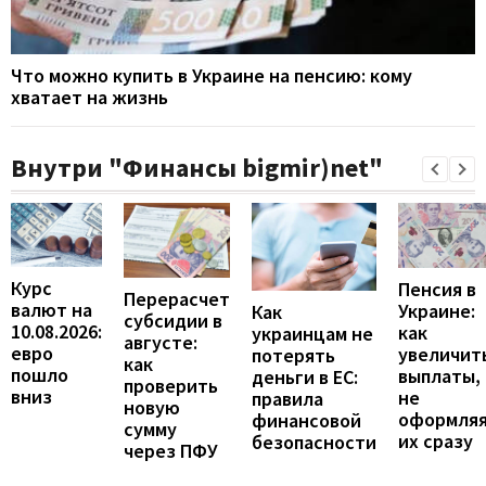
Что можно купить в Украине на пенсию: кому
хватает на жизнь
Внутри "Финансы bigmir)net"
Курс
Пенсия в
Перерасчет
валют на
Украине:
Как
субсидии в
10.08.2026:
как
украинцам не
августе:
евро
увеличит
потерять
как
пошло
выплаты,
деньги в ЕС:
проверить
вниз
не
правила
новую
оформля
финансовой
сумму
их сразу
безопасности
через ПФУ