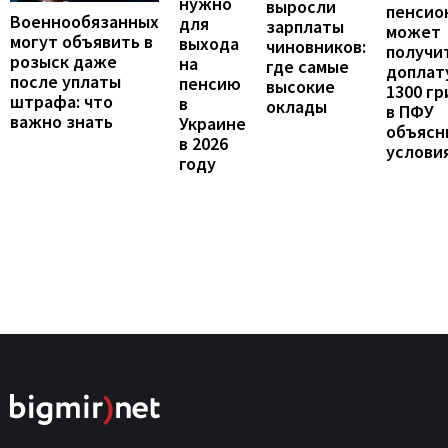
нужно
выросли
пенсио
Военнообязанных
для
зарплаты
может
могут объявить в
выхода
чиновников:
получи
розыск даже
на
где самые
доплат
после уплаты
пенсию
высокие
1300 гр
штрафа: что
в
оклады
в ПФУ
важно знать
Украине
объясн
в 2026
услови
году