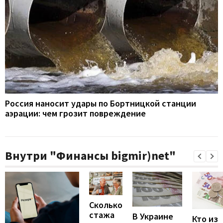
Россия наносит удары по Бортницкой станции
аэрации: чем грозит повреждение
Внутри "Финансы bigmir)net"
Сколько
стажа
В Украине
Кто из