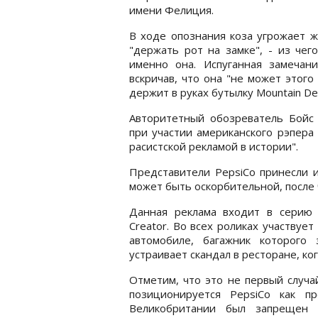
имени Фелиция.
В ходе опознания коза угрожает ж
"держать рот на замке", - из чег
именно она. Испуганная замечан
вскричав, что она "не может этог
держит в руках бутылку Mountain D
Авторитетный обозреватель Бойс 
при участии американского рэпера 
расистской рекламой в истории".
Представители PepsiCo принесли и
может быть оскорбительной, после 
Данная реклама входит в серию р
Creator. Во всех роликах участвуе
автомобиле, багажник которого
устраивает скандал в ресторане, ко
Отметим, что это не первый случа
позиционируется PepsiCo как п
Великобритании был запрещен 