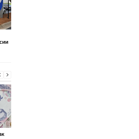
В России создали
МАУ будет сдавать
сии
аналоги известных
самолеты под рекла
газированных напитков
Подробности
ак
Проезд по 30 грн в
Выплата 3100 грн ко