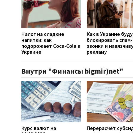
Налог на сладкие
Как в Украине буд
напитки: как
блокировать спам-
подорожает Coca-Cola в
звонки и навязчив
Украине
рекламу
Внутри "Финансы bigmir)net"
Курс валют на
Перерасчет субси