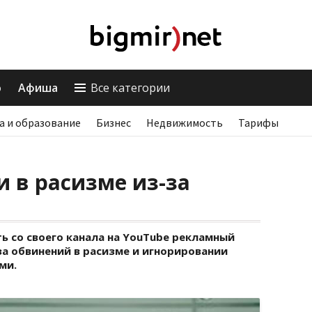
о
Афиша
Все категории
а и образование
Бизнес
Недвижимость
Тарифы
и в расизме из-за
ь со своего канала на YouTube рекламный
за обвинений в расизме и игнорировании
ми.