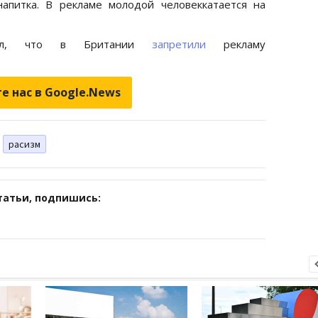
напитка. В рекламе молодой человеккатается на
писал, что в Британии
запретили
рекламу
е нас в Google.News
расизм
татьи, подпишись: