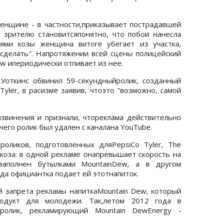
енщине - в частности,приказывает пострадавшей
о зрителю становитсяпонятно, что побои нанесла
иями козы женщина витоге убегает из участка,
о сделать". Напротяжении всей сцены полицейский
ew ипериодически отпивает из нее.
Уоткинс обвинил 59-секундныйролик, созданный
Tyler, в расизме заявив, чтоэто "возможно, самой
звинения и признали, чтореклама действительно
чего ролик был удален с каналана YouTube.
оликов, подготовленных дляPepsiCo Tyler, The
т коза: в одной рекламе онапревышает скорость на
 заполнен бутылками MountainDew, а в другом
гда официантка подает ей этотнапиток.
й запрета рекламы напиткаMountain Dew, который
родукт для молодежи. Так,летом 2012 года в
ролик, рекламирующий Mountain DewEnergy -