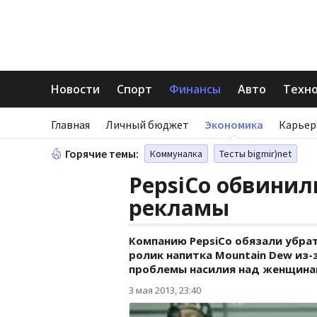
Новости
Спорт
Финансы
Авто
Техн
Главная
Личный бюджет
Экономика
Карьер
Горячие темы:
Коммуналка
Тесты bigmir)net
PepsiCo обвинил
рекламы
Компанию PepsiCo обязали убрат
ролик напитка Mountain Dew из-
проблемы насилия над женщина
3 мая 2013, 23:40