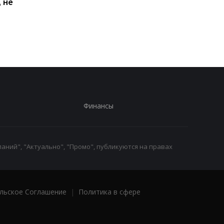
 не
Киеве: почему
Дню Независимости
работники с низкими
кому нужно подать
зарплатами уходят с
заявление в ПФУ
работы
Финансы
аний", "Актуально", "Промо", публикуются на правах
льское Соглашение
|
Политика в сфере