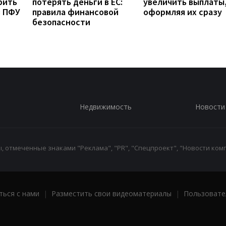
рить
потерять деньги в ЕС:
увеличить выплаты,
з ПФУ
правила финансовой
оформляя их сразу
безопасности
Недвижимость
Новости
 отмеченные знаками "Реклама", "PR", "Спецпроект", "Новости комп
ться с нами
|
Разместить свои видеоматериалы
|
Пользовате