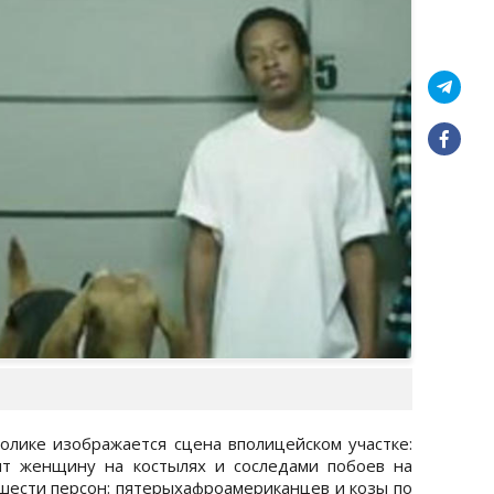
ролике изображается сцена вполицейском участке:
ят женщину на костылях и соследами побоев на
 шести персон: пятерыхафроамериканцев и козы по